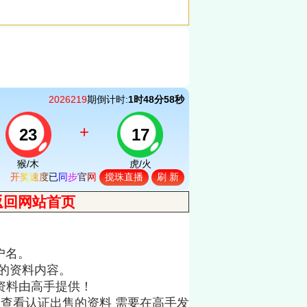
返回网站首页
户名。
的资料内容。
有资料由高手提供！
查看认证出售的资料 需要在高手发