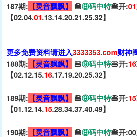
187期:
【灵音飘飘】
🍔
⑨码中特
🍔开:
01
【02.04.
01
.13.14.20.21.25.32】
更多免费资料请进入
3333353.com
财神
188期:
【灵音飘飘】
🍔
⑨码中特
🍔开:
16
【02.12.15.
16
.17.19.20.25.32】
189期:
【灵音飘飘】
🍔
⑨码中特
🍔开:
15
【01.12.14.
15
.28.34.37.40.49】
190期:
【灵音飘飘】
🍔
⑨码中特
🍔开:0