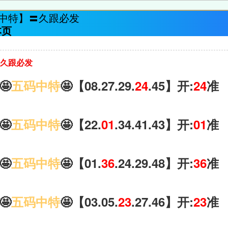
码中特】〓久跟必发
本页
〓久跟必发
🤩
五码中特
🤩【08.27.29.
24
.45】开:
24
准
🤩
五码中特
🤩【22.
01
.34.41.43】开:
01
准
🤩
五码中特
🤩【01.
36
.24.29.48】开:
36
准
🤩
五码中特
🤩【03.05.
23
.27.46】开:
23
准