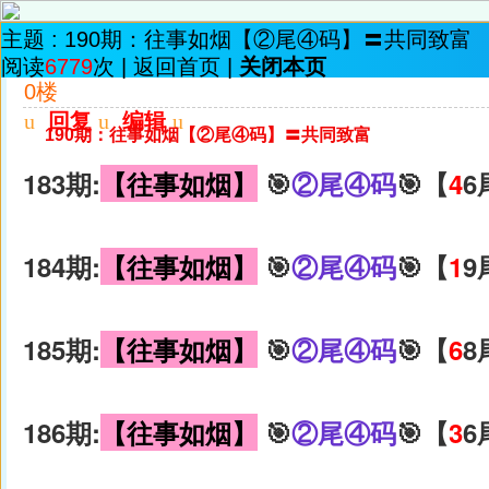
主题 :
190期：往事如烟【②尾④码】〓共同致富
阅读
6779
次 |
返回首页
|
关闭本页
0楼
u
回复
u
编辑
u
190期：往事如烟【②尾④码】〓共同致富
183期:
【往事如烟】
🎯
②尾④码
🎯【
4
6
184期:
【往事如烟】
🎯
②尾④码
🎯【
1
9
185期:
【往事如烟】
🎯
②尾④码
🎯【
6
8
186期:
【往事如烟】
🎯
②尾④码
🎯【
3
6