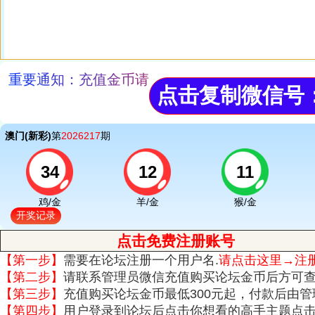
重要通知
：充值金币请
点击复制
微信号
点击免费注册账号
【第一步】
需要在论坛注册一个用户名.
请点击这里→注
【第二步】
请联系管理员微信充值购买论坛金币后方可
【第三步】
充值购买论坛金币最低300元起，付款后由
【第四步】
用户登录到论坛后点击你想看的高手主题点