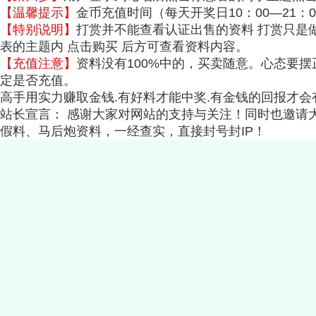
【温馨提示】
金币充值时间（每天开奖日10：00—21
【特别说明】
打赏并不能查看认证出售的资料 打赏只是
表的主题内 点击购买 后方可查看资料内容。
【充值注意】
资料没有100%中的，买卖随意。心态要
定是否充值。
高手用实力赚取金钱.有好料才能中奖.有金钱的回报才
站长宣言： 感谢大家对网站的支持与关注！同时也邀请
假料、马后炮资料，一经查实，直接封号封IP！