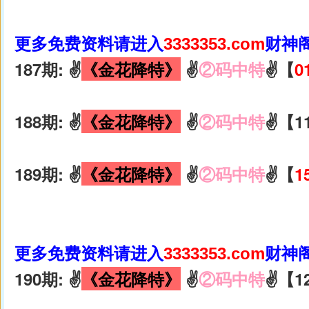
更多免费资料请进入
3333353.com
财神
187期: ✌️
《金花降特》
✌️
②码中特
✌️【
0
188期: ✌️
《金花降特》
✌️
②码中特
✌️【11
189期: ✌️
《金花降特》
✌️
②码中特
✌️【
1
更多免费资料请进入
3333353.com
财神
190期: ✌️
《金花降特》
✌️
②码中特
✌️【1