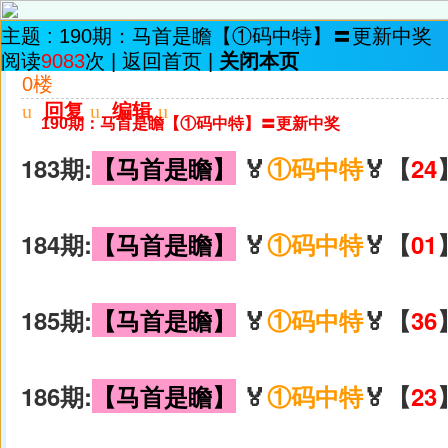
主题 :
190期：马首是瞻【①码中特】〓更新中奖
阅读
9083
次 |
返回首页
|
关闭本页
0楼
u
回复
u
编辑
u
190期：马首是瞻【①码中特】〓更新中奖
183期:
【马首是瞻】
🏅
①码中特
🏅【
24
184期:
【马首是瞻】
🏅
①码中特
🏅【
01
185期:
【马首是瞻】
🏅
①码中特
🏅【
36
186期:
【马首是瞻】
🏅
①码中特
🏅【
23