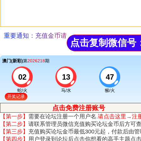
重要通知
：充值金币请
点击复制
微信号
点击免费注册账号
【第一步】
需要在论坛注册一个用户名.
请点击这里→注
【第二步】
请联系管理员微信充值购买论坛金币后方可
【第三步】
充值购买论坛金币最低300元起，付款后由
【第四步】
用户登录到论坛后点击你想看的高手主题点