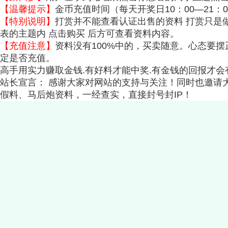
【温馨提示】
金币充值时间（每天开奖日10：00—21
【特别说明】
打赏并不能查看认证出售的资料 打赏只是
表的主题内 点击购买 后方可查看资料内容。
【充值注意】
资料没有100%中的，买卖随意。心态要
定是否充值。
高手用实力赚取金钱.有好料才能中奖.有金钱的回报才
站长宣言： 感谢大家对网站的支持与关注！同时也邀请
假料、马后炮资料，一经查实，直接封号封IP！