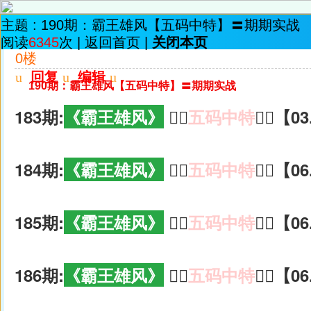
主题 :
190期：霸王雄风【五码中特】〓期期实战
阅读
6345
次 |
返回首页
|
关闭本页
0楼
u
回复
u
编辑
u
190期：霸王雄风【五码中特】〓期期实战
183期:
《霸王雄风》
🧏‍♀️
五码中特
🧏‍♀️【03
184期:
《霸王雄风》
🧏‍♀️
五码中特
🧏‍♀️【06
185期:
《霸王雄风》
🧏‍♀️
五码中特
🧏‍♀️【0
186期:
《霸王雄风》
🧏‍♀️
五码中特
🧏‍♀️【06